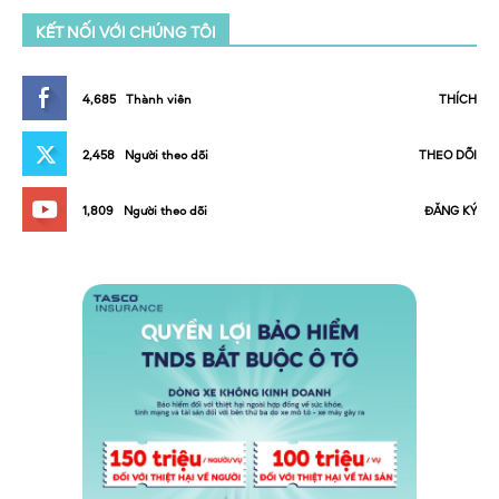
KẾT NỐI VỚI CHÚNG TÔI
4,685
Thành viên
THÍCH
2,458
Người theo dõi
THEO DÕI
1,809
Người theo dõi
ĐĂNG KÝ