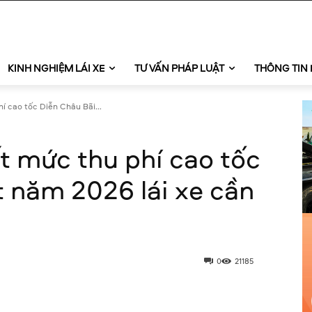
KINH NGHIỆM LÁI XE
TƯ VẤN PHÁP LUẬT
THÔNG TIN 
í cao tốc Diễn Châu Bãi...
t mức thu phí cao tốc
t năm 2026 lái xe cần
0
21185