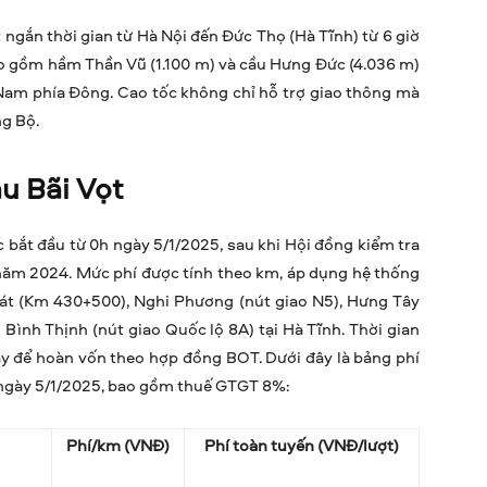
 ngắn thời gian từ Hà Nội đến Đức Thọ (Hà Tĩnh) từ 6 giờ
ao gồm hầm Thần Vũ (1.100 m) và cầu Hưng Đức (4.036 m)
 Nam phía Đông. Cao tốc không chỉ hỗ trợ giao thông mà
ng Bộ.
u Bãi Vọt
 bắt đầu từ 0h ngày 5/1/2025, sau khi Hội đồng kiểm tra
năm 2024. Mức phí được tính theo km, áp dụng hệ thống
Cát (Km 430+500), Nghi Phương (nút giao N5), Hưng Tây
Bình Thịnh (nút giao Quốc lộ 8A) tại Hà Tĩnh. Thời gian
ày để hoàn vốn theo hợp đồng BOT. Dưới đây là bảng phí
ừ ngày 5/1/2025, bao gồm thuế GTGT 8%:
Phí/km (VNĐ)
Phí toàn tuyến (VNĐ/lượt)