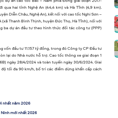
ộc dự án cao tốc Bắc – Nam phía Đông giai đoạn 2017-
 đi qua hai tỉnh Nghệ An (44,4 km) và Hà Tĩnh (4,9 km).
uyện Diễn Châu, Nghệ An), kết nối với cao tốc Nghi Sơn –
A (xã Thanh Bình Thịnh, huyện Đức Thọ, Hà Tĩnh), nối với
g ba dự án đầu tư theo hình thức đối tác công tư (PPP)
g vốn đầu tư 11.157 tỷ đồng, trong đó Công ty CP Đầu tư
n lại do Nhà nước hỗ trợ. Cao tốc thông xe giai đoạn 1
6B) ngày 28/4/2024 và toàn tuyến ngày 30/6/2024. Giai
c độ tối đa 90 km/h, bố trí các điểm dừng khẩn cấp cách
ới nhất năm 2026
 Ninh mới nhất 2026