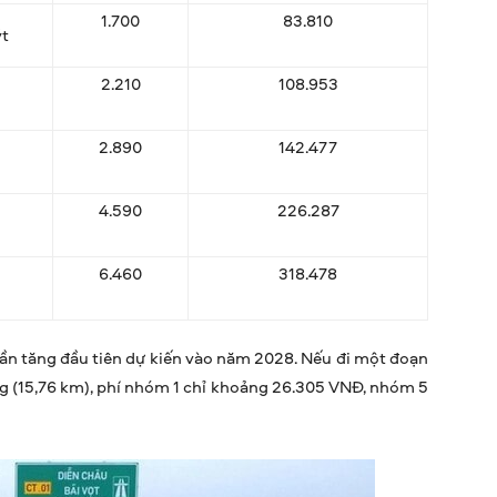
1.700
83.810
ýt
2.210
108.953
2.890
142.477
4.590
226.287
6.460
318.478
lần tăng đầu tiên dự kiến vào năm 2028. Nếu đi một đoạn
g (15,76 km), phí nhóm 1 chỉ khoảng 26.305 VNĐ, nhóm 5