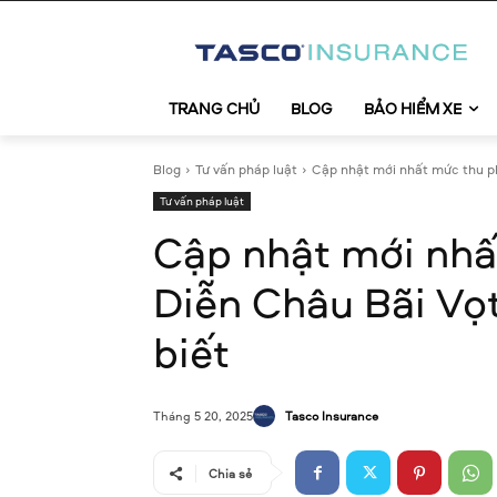
TRANG CHỦ
BLOG
BẢO HIỂM XE
Blog
Tư vấn pháp luật
Cập nhật mới nhất mức thu ph
Tư vấn pháp luật
Cập nhật mới nhấ
Diễn Châu Bãi Vọ
biết
Tasco Insurance
Tháng 5 20, 2025
Chia sẻ