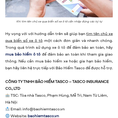
Khi tìm tên chủ xe qua biển số xe ô tô cần nhập đúng các ký tự
Hy vọng với với hướng dẫn trên sẽ giúp bạn
tìm tên chủ xe
qua biển số xe ô tô
một cách đơn giản và nhanh chóng.
Trong quá trình sử dụng xe ô tô để đảm bảo an toàn, hãy
mua bảo hiểm ô tô
để đảm bảo an toàn khi tham gia giao
thông. Nếu cần mua bảo hiểm xe hoặc gia hạn bảo hiểm,
bạn hãy liên hệ trực tiếp với Bảo Hiểm Tasco để được hỗ trợ.
CÔNG TY TNHH BẢO HIỂM TASCO – TASCO INSURANCE
CO., LTD
TSC: Tòa nhà Tasco, Phạm Hùng, Mễ Trì, Nam Từ Liêm,
Hà Nội
Email:
info@baohiemtasco.vn
Website:
baohiemtasco.vn