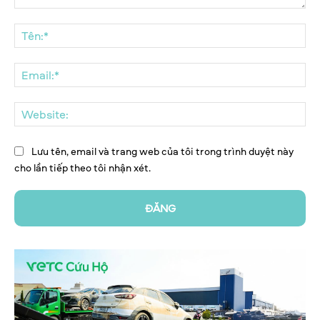
Bình
luận:
Tên
Ema
We
Lưu tên, email và trang web của tôi trong trình duyệt này
cho lần tiếp theo tôi nhận xét.