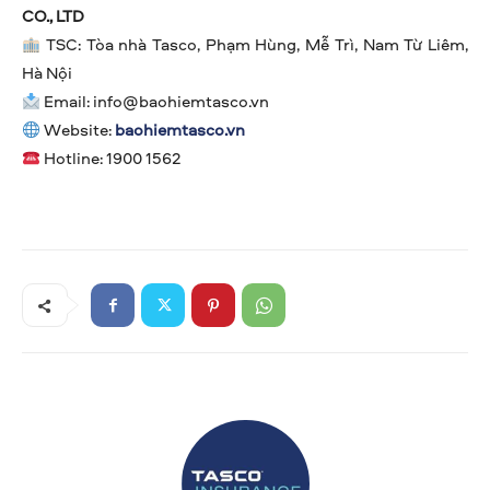
CO., LTD
TSC: Tòa nhà Tasco, Phạm Hùng, Mễ Trì, Nam Từ Liêm,
Hà Nội
Email:
info@baohiemtasco.vn
Website:
baohiemtasco.vn
Hotline: 1900 1562