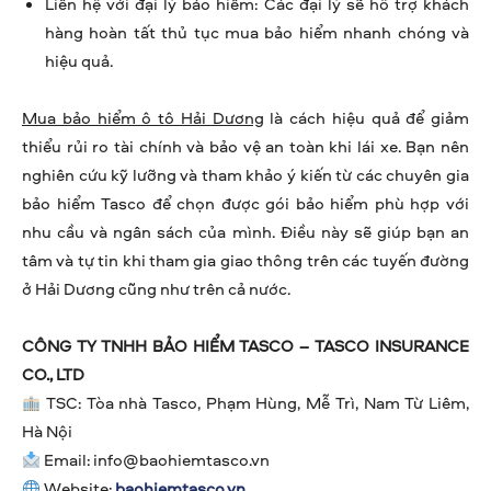
Liên hệ với đại lý bảo hiểm: Các đại lý sẽ hỗ trợ khách
hàng hoàn tất thủ tục mua bảo hiểm nhanh chóng và
hiệu quả.
Mua bảo hiểm ô tô Hải Dương
là cách hiệu quả để giảm
thiểu rủi ro tài chính và bảo vệ an toàn khi lái xe. Bạn nên
nghiên cứu kỹ lưỡng và tham khảo ý kiến từ các chuyên gia
bảo hiểm Tasco để chọn được gói bảo hiểm phù hợp với
nhu cầu và ngân sách của mình. Điều này sẽ giúp bạn an
tâm và tự tin khi tham gia giao thông trên các tuyến đường
ở Hải Dương cũng như trên cả nước.
CÔNG TY TNHH BẢO HIỂM TASCO – TASCO INSURANCE
CO., LTD
TSC: Tòa nhà Tasco, Phạm Hùng, Mễ Trì, Nam Từ Liêm,
Hà Nội
Email:
info@baohiemtasco.vn
Website:
baohiemtasco.vn