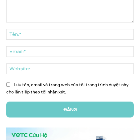
Bình
luận:
Tên
Ema
We
Lưu tên, email và trang web của tôi trong trình duyệt này
cho lần tiếp theo tôi nhận xét.