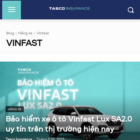
Blog
Hãng xe
Vinfast
VINFAST
HÃNG XE
Bảo hiểm xe ô tô Vinfast Lux SA2.0
uy tín trên thị trường hiện nay
Tasco Insurance
-
Tháng 5 20, 2025