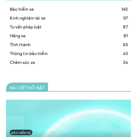
Bảo hiểm xe
145
Kinh nghiệm lái xe
97
Tư vấn pháp luật
87
Hãng xe
81
Tỉnh thành
63
Thông tin bảo hiểm
43
Chăm sóc xe
24
BÀI VIẾT NỔI BẬT
BẢO HIỂM XE