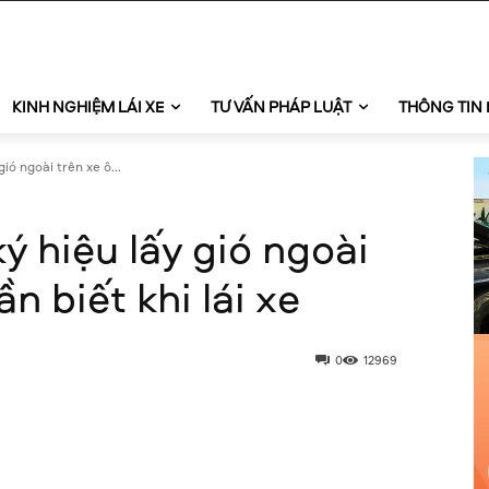
KINH NGHIỆM LÁI XE
TƯ VẤN PHÁP LUẬT
THÔNG TIN 
gió ngoài trên xe ô...
ký hiệu lấy gió ngoài
n biết khi lái xe
0
12969