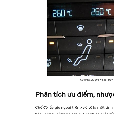
Ký hiệu lấy gió ngoài trên
Phân tích ưu điểm, nhược
Chế độ lấy gió ngoài trên xe ô tô là một tính
hòa không khí trong cabin. Tuy nhiên, việc s