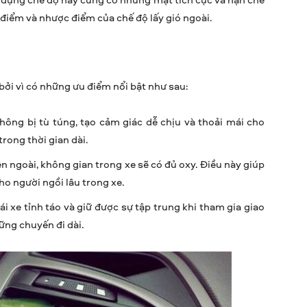
u điểm và nhược điểm của chế độ lấy gió ngoài.
bởi vì có những ưu điểm nổi bật như sau:
hông bị tù túng, tạo cảm giác dễ chịu và thoải mái cho
trong thời gian dài.
n ngoài, không gian trong xe sẽ có đủ oxy. Điều này giúp
o người ngồi lâu trong xe.
ái xe tỉnh táo và giữ được sự tập trung khi tham gia giao
ững chuyến đi dài.