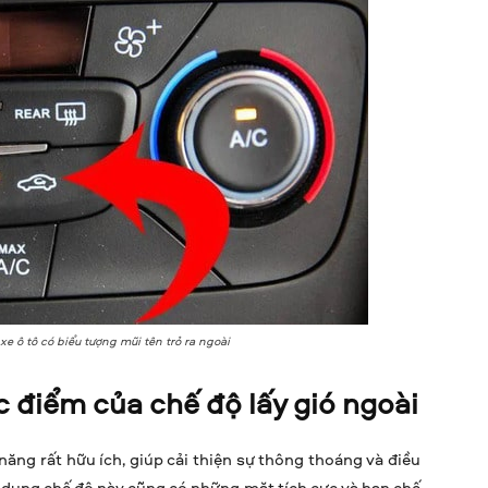
 xe ô tô có biểu tượng mũi tên trỏ ra ngoài
 điểm của chế độ lấy gió ngoài
 năng rất hữu ích, giúp cải thiện sự thông thoáng và điều
ử dụng chế độ này cũng có những mặt tích cực và hạn chế