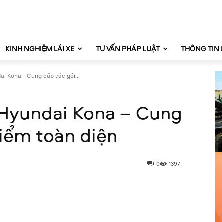
KINH NGHIỆM LÁI XE
TƯ VẤN PHÁP LUẬT
THÔNG TIN 
ai Kona - Cung cấp các gói...
 Hyundai Kona – Cung
iểm toàn diện
0
1397