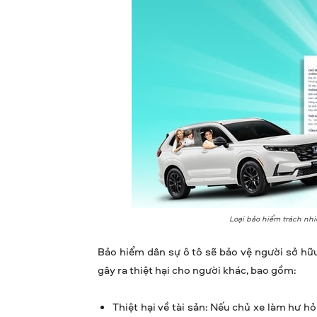
Loại bảo hiểm trách nh
Bảo hiểm dân sự ô tô sẽ bảo vệ người sở hữu
gây ra thiệt hại cho người khác, bao gồm:
Thiệt hại về tài sản: Nếu chủ xe làm hư h