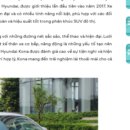
yundai, được giới thiệu lần đầu tiên vào năm 2017. Xe
 đại và có nhiều tính năng nổi bật, phù hợp với các đối
oàn và hiệu suất tốt trong phân khúc SUV đô thị.
 với những đường nét sắc sảo, thể thao và hiện đại. Lưới
ết kế thân xe cơ bắp, năng động là những yếu tố tạo nên
Hyundai Kona được đánh giá cao về sự tiện nghi và hiện
trí hợp lý, Kona mang đến trải nghiệm lái thoải mái cho cả