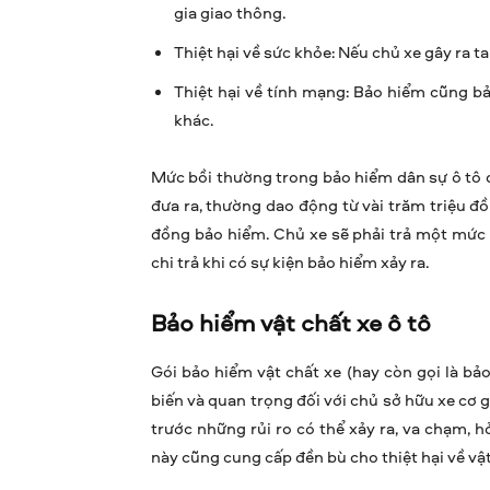
gia giao thông.
Thiệt hại về sức khỏe: Nếu chủ xe gây ra t
Thiệt hại về tính mạng: Bảo hiểm cũng bả
khác.
Mức bồi thường trong bảo hiểm dân sự ô tô 
đưa ra, thường dao động từ vài trăm triệu đ
đồng bảo hiểm. Chủ xe sẽ phải trả một mức
chi trả khi có sự kiện bảo hiểm xảy ra.
Bảo hiểm vật chất xe ô tô
Gói bảo hiểm vật chất xe (hay còn gọi là bả
biến và quan trọng đối với chủ sở hữu xe cơ 
trước những rủi ro có thể xảy ra, va chạm, h
này cũng cung cấp đền bù cho thiệt hại về vật