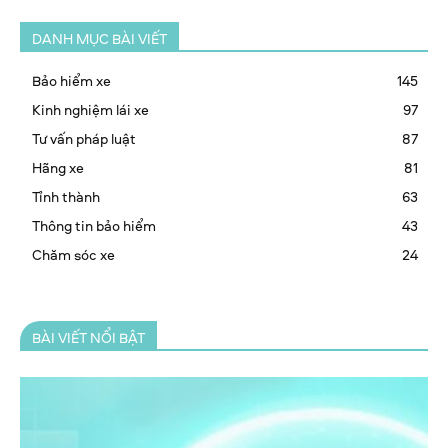
DANH MỤC BÀI VIẾT
Bảo hiểm xe
145
Kinh nghiệm lái xe
97
Tư vấn pháp luật
87
Hãng xe
81
Tỉnh thành
63
Thông tin bảo hiểm
43
Chăm sóc xe
24
BÀI VIẾT NỔI BẬT