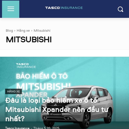
Blog
Hãng xe
Mitsubishi
MITSUBISHI
HÃNG XE
Đâu là loại bảo hiểm xe ô tô
Mitsubishi Xpander nên đầu tư
nhất?
Tasco Insurance
-
Tháng 5 20, 2025