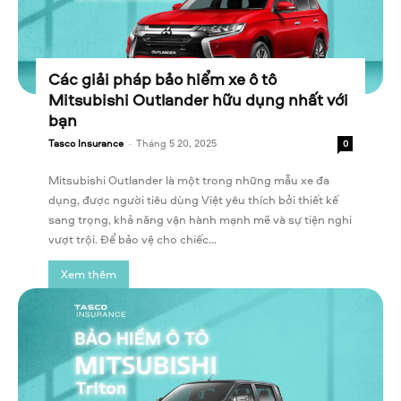
Các giải pháp bảo hiểm xe ô tô
Mitsubishi Outlander hữu dụng nhất với
bạn
Tasco Insurance
-
Tháng 5 20, 2025
0
Mitsubishi Outlander là một trong những mẫu xe đa
dụng, được người tiêu dùng Việt yêu thích bởi thiết kế
sang trọng, khả năng vận hành mạnh mẽ và sự tiện nghi
vượt trội. Để bảo vệ cho chiếc...
Xem thêm