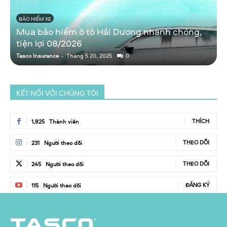
BẢO HIỂM XE
Mua bảo hiểm ô tô Hải Dương nhanh chóng,
tiện lợi 08/2026
Tasco Insurance
-
Tháng 5 20, 2025
0
T
KẾT NỐI VỚI CHÚNG TÔI
THÍCH
1,825
Thành viên
THEO DÕI
231
Người theo dõi
THEO DÕI
245
Người theo dõi
ĐĂNG KÝ
115
Người theo dõi