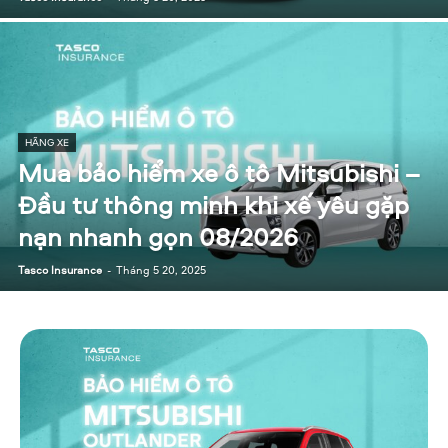
HÃNG XE
Mua bảo hiểm xe ô tô Mitsubishi –
Đầu tư thông minh khi xế yêu gặp
nạn nhanh gọn 08/2026
Tasco Insurance
-
Tháng 5 20, 2025