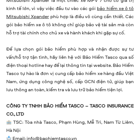
Mitsubishi Xpander là một chiếc xe MPV 7 chỗ có giá trị
kinh tế lớn, vì vậy việc đầu tư vào các gói
bảo hiểm xe ô tô
Mitsubishi Xpander
phù hợp là điều vô cùng cần thiết. Các
gói bảo hiểm xe ô tô không chỉ giúp bảo vệ tài sản mà còn
hỗ trợ tài chính cho chủ xe và hành khách khi gặp sự cố.
Để lựa chọn gói bảo hiểm phù hợp và nhận được sự tư
vấn/hỗ trợ tận tình, hãy liên hệ với Bảo Hiểm Tasco qua số
điện thoại hotline hay để lại thông tin tại website. Bảo Hiểm
Tasco tự hào là đơn vị cung cấp bảo hiểm xe hàng đầu Việt
Nam, ứng dụng công nghệ số, cấp GCN điện tử, giúp bạn
lưu thông an toàn, kiểm tra và lưu trữ bảo hiểm tiện lợi.
CÔNG TY TNHH BẢO HIỂM TASCO – TASCO INSURANCE
CO., LTD
TSC: Tòa nhà Tasco, Phạm Hùng, Mễ Trì, Nam Từ Liêm,
Hà Nội
Email:
info@baohiemtasco.vn