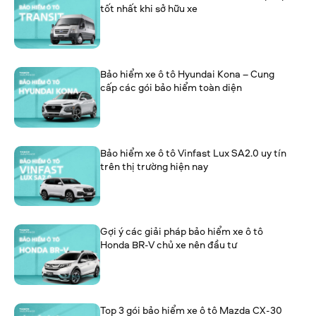
tốt nhất khi sở hữu xe
Bảo hiểm xe ô tô Hyundai Kona – Cung
cấp các gói bảo hiểm toàn diện
Bảo hiểm xe ô tô Vinfast Lux SA2.0 uy tín
trên thị trường hiện nay
Gợi ý các giải pháp bảo hiểm xe ô tô
Honda BR-V chủ xe nên đầu tư
Top 3 gói bảo hiểm xe ô tô Mazda CX-30