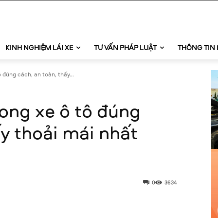
KINH NGHIỆM LÁI XE
TƯ VẤN PHÁP LUẬT
THÔNG TIN 
đúng cách, an toàn, thấy...
ong xe ô tô đúng
ấy thoải mái nhất
0
3634