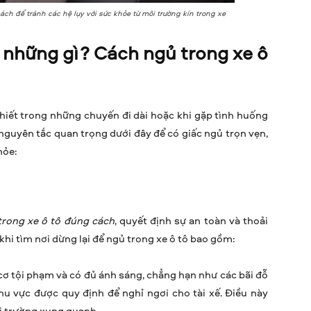
ách để tránh các hệ lụy với sức khỏe từ môi trường kín trong xe
ý những gì? Cách ngủ trong xe ô
thiết trong những chuyến đi dài hoặc khi gặp tình huống
nguyên tắc quan trọng dưới đây để có giấc ngủ trọn vẹn,
hỏe:
trong xe ô tô đúng cách
, quyết định sự an toàn và thoải
khi tìm nơi dừng lại để ngủ trong xe ô tô bao gồm:
cơ tội phạm và có đủ ánh sáng, chẳng hạn như các bãi đỗ
u vực được quy định để nghỉ ngơi cho tài xế. Điều này
i trường xung quanh.