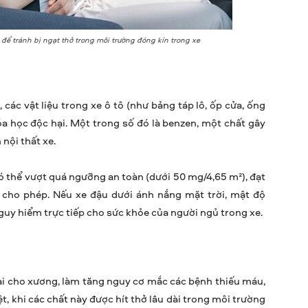
 để tránh bị ngạt thở trong môi trường đóng kín trong xe
 các vật liệu trong xe ô tô (như bảng táp lô, ốp cửa, ống
óa học độc hại. Một trong số đó là benzen, một chất gây
 nội thất xe.
ó thể vượt quá ngưỡng an toàn (dưới 50 mg/4,65 m²), đạt
cho phép. Nếu xe đậu dưới ánh nắng mặt trời, mật độ
nguy hiểm trực tiếp cho sức khỏe của người ngủ trong xe.
ại cho xương, làm tăng nguy cơ mắc các bệnh thiếu máu,
t, khi các chất này được hít thở lâu dài trong môi trường