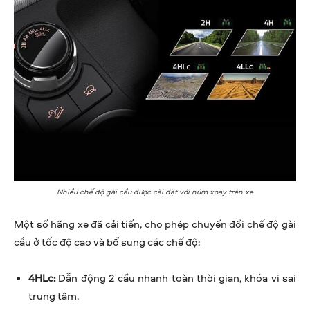
Nhiều chế độ gài cầu được cài đặt với núm xoay trên xe
Một số hãng xe đã cải tiến, cho phép chuyển đổi chế độ gài
cầu ở tốc độ cao và bổ sung các chế độ:
4HLc:
Dẫn động 2 cầu nhanh toàn thời gian, khóa vi sai
trung tâm.