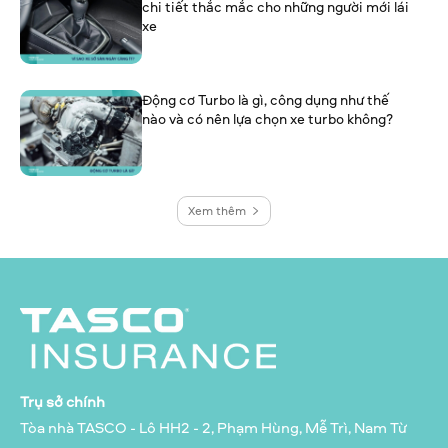
chi tiết thắc mắc cho những người mới lái
xe
Động cơ Turbo là gì, công dụng như thế
nào và có nên lựa chọn xe turbo không?
Xem thêm
Trụ sở chính
Tòa nhà TASCO - Lô HH2 - 2, Phạm Hùng, Mễ Trì, Nam Từ