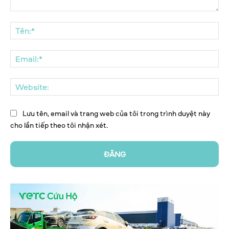
Bình
luận:
Tên
Ema
We
Lưu tên, email và trang web của tôi trong trình duyệt này
cho lần tiếp theo tôi nhận xét.