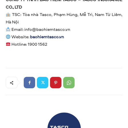
CO., LTD
TSC: Tòa nhà Tasco, Phạm Hùng, Mễ Trì, Nam Từ Liêm,
Hà Nội
Email:
info@baohiemtasco.vn
Website:
baohiemtasco.vn
Hotline: 1900 1562