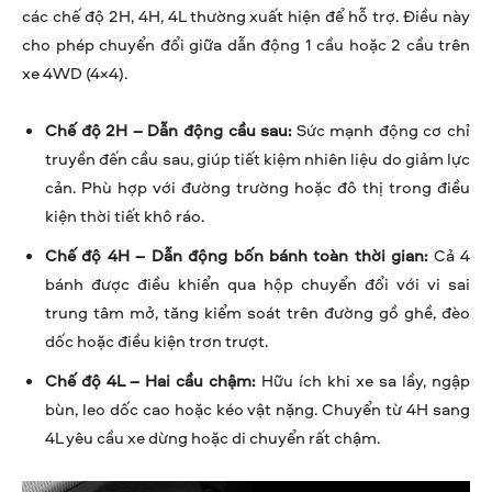
các chế độ 2H, 4H, 4L thường xuất hiện để hỗ trợ. Điều này
cho phép chuyển đổi giữa dẫn động 1 cầu hoặc 2 cầu trên
xe 4WD (4×4).
Chế độ 2H – Dẫn động cầu sau:
Sức mạnh động cơ chỉ
truyền đến cầu sau, giúp tiết kiệm nhiên liệu do giảm lực
cản. Phù hợp với đường trường hoặc đô thị trong điều
kiện thời tiết khô ráo.
Chế độ 4H – Dẫn động bốn bánh toàn thời gian:
Cả 4
bánh được điều khiển qua hộp chuyển đổi với vi sai
trung tâm mở, tăng kiểm soát trên đường gồ ghề, đèo
dốc hoặc điều kiện trơn trượt.
Chế độ 4L – Hai cầu chậm:
Hữu ích khi xe sa lầy, ngập
bùn, leo dốc cao hoặc kéo vật nặng. Chuyển từ 4H sang
4L yêu cầu xe dừng hoặc di chuyển rất chậm.