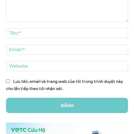
Bình
luận:
Tên
Ema
We
Lưu tên, email và trang web của tôi trong trình duyệt này
cho lần tiếp theo tôi nhận xét.