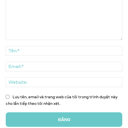
Bình
luận:
Tên
Ema
We
Lưu tên, email và trang web của tôi trong trình duyệt này
cho lần tiếp theo tôi nhận xét.