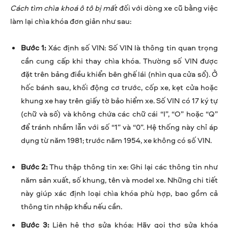
Cách tìm chìa khoá ô tô bị mất
đối với dòng xe cũ bằng việc
làm lại chìa khóa đơn giản như sau:
Bước 1:
Xác định số VIN: Số VIN là thông tin quan trọng
cần cung cấp khi thay chìa khóa. Thường số VIN được
đặt trên bảng điều khiển bên ghế lái (nhìn qua cửa sổ). Ở
hốc bánh sau, khối động cơ trước, cốp xe, kẹt cửa hoặc
khung xe hay trên giấy tờ bảo hiểm xe. Số VIN có 17 ký tự
(chữ và số) và không chứa các chữ cái “I”, “O” hoặc “Q”
để tránh nhầm lẫn với số “1” và “0”. Hệ thống này chỉ áp
dụng từ năm 1981; trước năm 1954, xe không có số VIN.
Bước 2:
Thu thập thông tin xe: Ghi lại các thông tin như
năm sản xuất, số khung, tên và model xe. Những chi tiết
này giúp xác định loại chìa khóa phù hợp, bao gồm cả
thông tin nhập khẩu nếu cần.
Bước 3:
Liên hệ thợ sửa khóa: Hãy gọi thợ sửa khóa