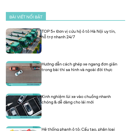
BÀI VIẾT NỔI BẬT
TOP 5+ Đơn vị cứu hộ ô tô Hà Nội uy tín,
hỗ trợ nhanh 24/7
Hướng dẫn cách ghép xe ngang đơn giản
trong bài thi sa hình và ngoài đời thực
Kinh nghiệm lùi xe vào chuồng nhanh
chóng & dễ dàng cho lái mới
Hệ thống phanh ô tô: Cấu tạo, phân loại