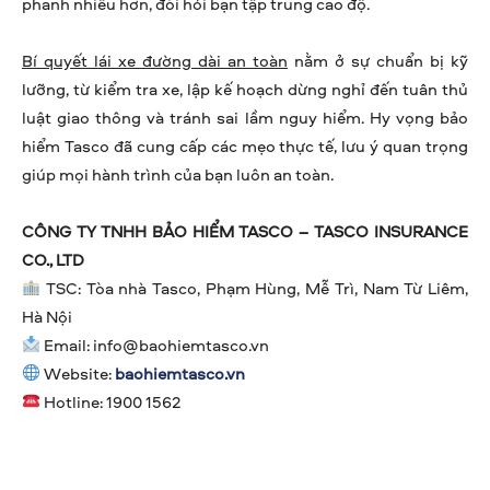
phanh nhiều hơn, đòi hỏi bạn tập trung cao độ.
Bí quyết lái xe đường dài an toàn
nằm ở sự chuẩn bị kỹ
lưỡng, từ kiểm tra xe, lập kế hoạch dừng nghỉ đến tuân thủ
luật giao thông và tránh sai lầm nguy hiểm. Hy vọng bảo
hiểm Tasco đã cung cấp các mẹo thực tế, lưu ý quan trọng
giúp mọi hành trình của bạn luôn an toàn.
CÔNG TY TNHH BẢO HIỂM TASCO – TASCO INSURANCE
CO., LTD
TSC: Tòa nhà Tasco, Phạm Hùng, Mễ Trì, Nam Từ Liêm,
Hà Nội
Email:
info@baohiemtasco.vn
Website:
baohiemtasco.vn
Hotline: 1900 1562