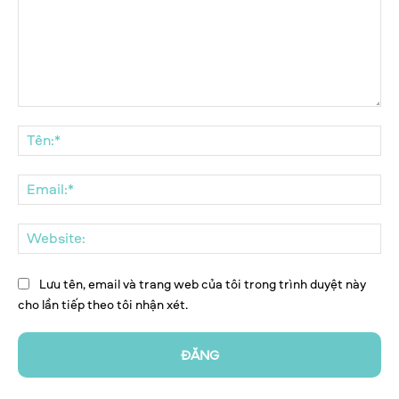
Bình
luận:
Tên
Ema
We
Lưu tên, email và trang web của tôi trong trình duyệt này
cho lần tiếp theo tôi nhận xét.