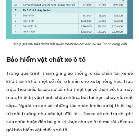
Bảng giá phí bảo hiểm bắt buộc trách nhiệm dân sự do Tasco cung cấp
Bảo hiểm vật chất xe ô tô
Trong quá trình tham gia giao thông, chắc chắn tài xế sẽ
khó tránh khỏi một số rủi ro khiến cho xe bị hỏng hóc, trục
trặc. Tiêu biểu là các sự cố như thiệt hại về thân vỏ, hư máy
móc, thiết bị vận hành chập chờn… bởi tai nạn, cháy nổ, mất
cắp… Ngoài ra còn có những tác nhân khiến xe bị thiệt hại
từ môi trường như bão lụt, đất lở,… Tasco sẽ chi trả chi phí
sửa chữa hoặc đền bù giá trị thực cho xe ô tô mà tài xế mua
gói bảo hiểm vật chất xe ô tô.