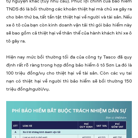
tự nguyện khác (tùy nhu cầu). Phúc lợi chính của bảo hiểm
TNDS đó là bồi thường các khoản thiệt hại mà chủ xe gây ra
cho bên thứ ba, tất tần tật thiệt hại về người và tài sản. Nếu
xe ô tô của bạn còn kinh doanh vận tải thì gói bảo hiểm này
sẽ bao gồm cả thiệt hại về thân thể của hành khách khi xe ô
tô gây ra.
Hiện nay mức bồi thường tối đa của công ty Tasco đã quy
định rất rõ ràng trong hợp đồng bảo hiểm ô tô Sơn La đó là
100 triệu đồng/vụ cho thiệt hại về tài sản. Còn các vụ tai
nạn có thiệt hại về người thì bảo hiểm sẽ bồi thường 150
triệu đồng/người/vụ.