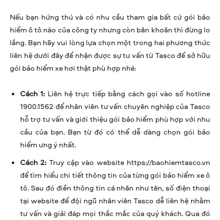
Nếu bạn hứng thú và có nhu cầu tham gia bất cứ gói bảo
hiểm ô tô nào của công ty nhưng còn băn khoăn thì đừng lo
lắng. Bạn hãy vui lòng lựa chọn một trong hai phương thức
liên hệ dưới đây để nhận được sự tư vấn từ Tasco để sở hữu
gói bảo hiểm xe hơi thật phù hợp nhé:
Cách 1:
Liên hệ trực tiếp bằng cách gọi vào số hotline
1900.1562 để nhân viên tư vấn chuyên nghiệp của Tasco
hỗ trợ tư vấn và giới thiệu gói bảo hiểm phù hợp với nhu
cầu của bạn. Bạn từ đó có thể dễ dàng chọn gói bảo
hiểm ưng ý nhất.
Cách 2:
Truy cập vào website https://baohiemtasco.vn
để tìm hiểu chi tiết thông tin của từng gói bảo hiểm xe ô
tô. Sau đó điền thông tin cá nhân như tên, số điện thoại
tại website để đội ngũ nhân viên Tasco dễ liên hệ nhằm
tư vấn và giải đáp mọi thắc mắc của quý khách. Qua đó