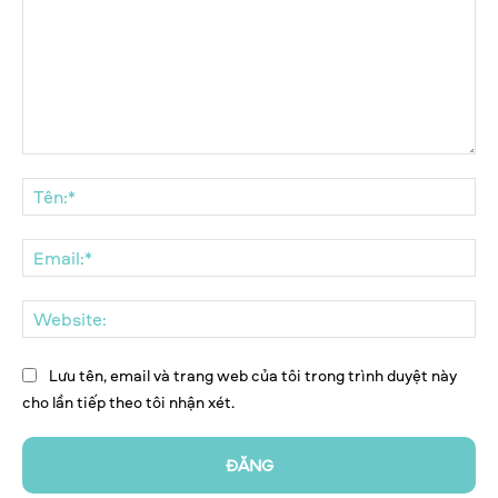
Bình
luận:
Tên
Ema
We
Lưu tên, email và trang web của tôi trong trình duyệt này
cho lần tiếp theo tôi nhận xét.