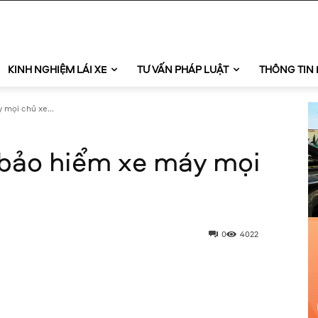
KINH NGHIỆM LÁI XE
TƯ VẤN PHÁP LUẬT
THÔNG TIN 
 mọi chủ xe...
n bảo hiểm xe máy mọi
0
4022