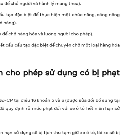
tạo để chở người và hành lý mang theo).
cấu tạo đặc biệt để thực hiện một chức năng, công năng
ở hàng).
ạo để chở hàng hóa và lượng người cho phép).
kết cấu cấu tạo đặc biệt để chuyên chở một loại hàng hóa
n cho phép sử dụng có bị phạt
-CP tại điều 16 khoản 5 và 6 (được sửa đổi bổ sung tại
ã quy định rõ mức phạt đối với xe ô tô hết niên hạn sử
 hạn sử dụng sẽ bị tịch thu tạm giữ xe ô tô, lái xe sẽ bị