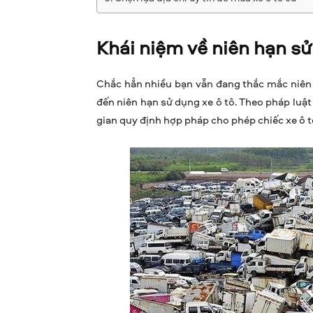
Khái niệm về niên hạn sử 
Chắc hẳn nhiều bạn vẫn đang thắc mắc niên h
đến niên hạn sử dụng xe ô tô. Theo pháp luật
gian quy định hợp pháp cho phép chiếc xe ô 