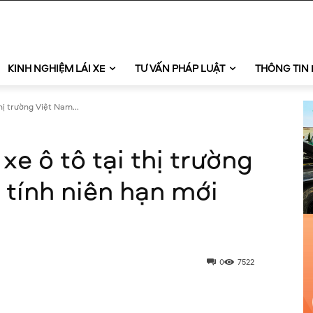
KINH NGHIỆM LÁI XE
TƯ VẤN PHÁP LUẬT
THÔNG TIN 
hị trường Việt Nam...
xe ô tô tại thị trường
 tính niên hạn mới
0
7522