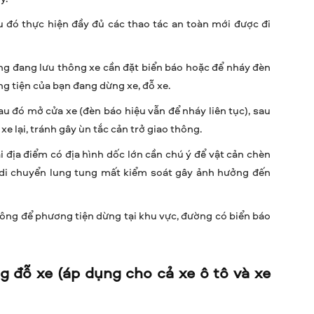
u đó thực hiện đầy đủ các thao tác an toàn mới được đi
ng đang lưu thông xe cần đặt biển báo hoặc để nháy đèn
g tiện của bạn đang dừng xe, đỗ xe.
au đó mở cửa xe (đèn báo hiệu vẫn để nháy liên tục), sau
xe lại, tránh gây ùn tắc cản trở giao thông.
 địa điểm có địa hình dốc lớn cần chú ý để vật cản chèn
di chuyển lung tung mất kiểm soát gây ảnh hưởng đến
hông để phương tiện dừng tại khu vực, đường có biển báo
g đỗ xe (áp dụng cho cả xe ô tô và xe