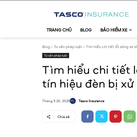
TRANG CHỦ
BLOG
BẢO HIỂM XE
Blog
Tư vấn pháp luật
Tìm hiểu chi tiết lỗi dừng xe k
Tư vấn pháp luật
Tìm hiểu chi tiết
tín hiệu đèn bị x
Tasco Insurance
Tháng 5 20, 2025
Chia sẻ