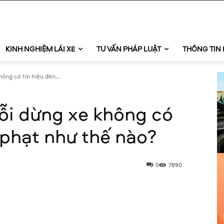
KINH NGHIỆM LÁI XE
TƯ VẤN PHÁP LUẬT
THÔNG TIN 
hông có tín hiệu đèn...
 lỗi dừng xe không có
ử phạt như thế nào?
0
7890