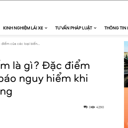
KINH NGHIỆM LÁI XE
TƯ VẤN PHÁP LUẬT
THÔNG TIN 
 điểm của các loại biển...
ểm là gì? Đặc điểm
 báo nguy hiểm khi
ông
0
4290