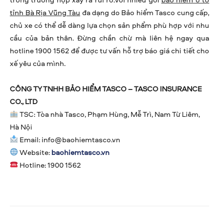
tỉnh Bà Rịa Vũng Tàu
đa dạng do Bảo hiểm Tasco cung cấp,
chủ xe có thể dễ dàng lựa chọn sản phẩm phù hợp với nhu
cầu của bản thân. Đừng chần chừ mà liên hệ ngay qua
hotline 1900 1562 để được tư vấn hỗ trợ báo giá chi tiết cho
xế yêu của mình.
CÔNG TY TNHH BẢO HIỂM TASCO – TASCO INSURANCE
CO., LTD
TSC: Tòa nhà Tasco, Phạm Hùng, Mễ Trì, Nam Từ Liêm,
Hà Nội
Email:
info@baohiemtasco.vn
Website:
baohiemtasco.vn
Hotline: 1900 1562