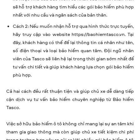
sẽ hỗ trợ khách hàng tìm hiểu các gói bảo hiểm phù hợp
nhất với nhu cầu và ngân sách của bản thân.
Cách 2: Nếu muốn nhận hỗ trợ qua hình thức trực tuyến,
hãy truy cập vào website https://baohiemtasco.vn. Tại
đây, khách hàng có thể để lại thông tin cá nhân như tên,
số điện thoại và loại bảo hiểm quan tâm. Đội ngũ nhân
viên của Tasco sẽ liên hệ lại trong thời gian sớm nhất để
tư vấn chi tiết và giúp khách hàng lựa chọn gói bảo hiểm
phù hợp.
Cả hai cách đều rất thuận tiện và giúp chủ xe dễ dàng tiếp
cận dịch vụ tư vấn bảo hiểm chuyên nghiệp từ Bảo hiểm
Tasco.
Việc sở hữu bảo hiểm ô tô không chỉ mang lại sự an tâm khi
tham gia giao thông mà còn giúp chủ xe tiết kiệm chi phí
trong trường hợp xảy ra rủi ro.Với nhiều gói
bảo hiểm ô tô