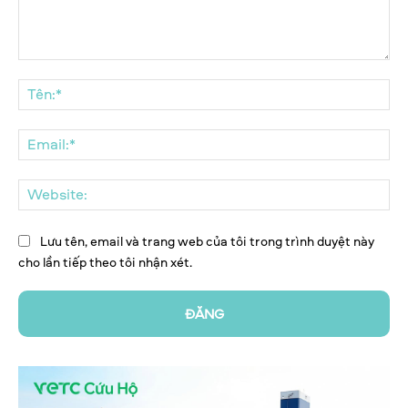
Bình
luận:
Tên
Ema
We
Lưu tên, email và trang web của tôi trong trình duyệt này
cho lần tiếp theo tôi nhận xét.