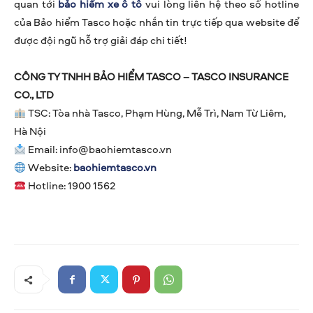
quan tới
bảo hiểm xe ô tô
vui lòng liên hệ theo số hotline
của Bảo hiểm Tasco hoặc nhắn tin trực tiếp qua website để
được đội ngũ hỗ trợ giải đáp chi tiết!
CÔNG TY TNHH BẢO HIỂM TASCO – TASCO INSURANCE
CO., LTD
TSC: Tòa nhà Tasco, Phạm Hùng, Mễ Trì, Nam Từ Liêm,
Hà Nội
Email:
info@baohiemtasco.vn
Website:
baohiemtasco.vn
Hotline: 1900 1562