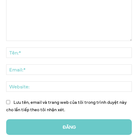
Bình
luận:
Tên
Ema
We
Lưu tên, email và trang web của tôi trong trình duyệt này
cho lần tiếp theo tôi nhận xét.