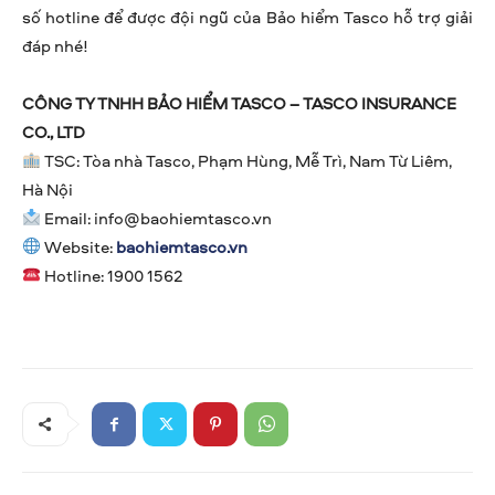
số hotline để được đội ngũ của Bảo hiểm Tasco hỗ trợ giải
đáp nhé!
CÔNG TY TNHH BẢO HIỂM TASCO – TASCO INSURANCE
CO., LTD
TSC: Tòa nhà Tasco, Phạm Hùng, Mễ Trì, Nam Từ Liêm,
Hà Nội
Email:
info@baohiemtasco.vn
Website:
baohiemtasco.vn
Hotline: 1900 1562