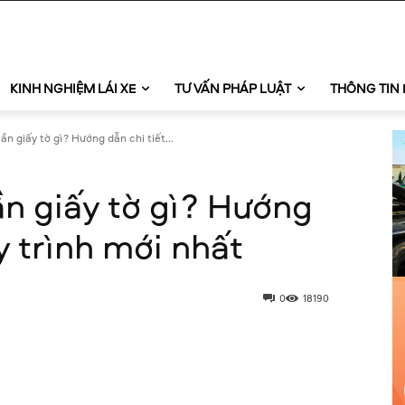
KINH NGHIỆM LÁI XE
TƯ VẤN PHÁP LUẬT
THÔNG TIN 
n giấy tờ gì? Hướng dẫn chi tiết...
n giấy tờ gì? Hướng
y trình mới nhất
0
18190