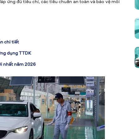
p ứng đủ tiêu chí, các tiêu chuẩn an toàn và bảo vệ môi
 chi tiết
 ứng dụng TTDK
ới nhất năm 2026