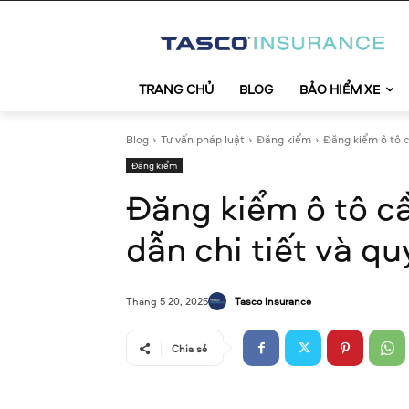
TRANG CHỦ
BLOG
BẢO HIỂM XE
Blog
Tư vấn pháp luật
Đăng kiểm
Đăng kiểm ô tô cầ
Đăng kiểm
Đăng kiểm ô tô cầ
dẫn chi tiết và qu
Tasco Insurance
Tháng 5 20, 2025
Chia sẻ